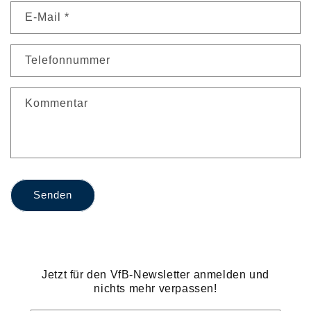
n
E-Mail
*
t
a
k
Telefonnummer
t
f
Kommentar
o
r
m
u
l
Senden
a
r
Jetzt für den VfB-Newsletter anmelden und
nichts mehr verpassen!