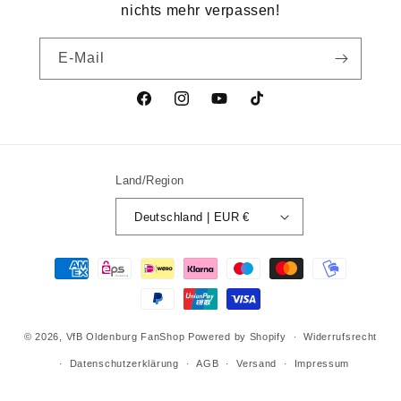
nichts mehr verpassen!
E-Mail
Facebook
Instagram
YouTube
TikTok
Land/Region
Deutschland | EUR €
Zahlungsmethoden
© 2026,
VfB Oldenburg FanShop
Powered by Shopify
Widerrufsrecht
Datenschutzerklärung
AGB
Versand
Impressum